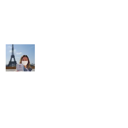
À propos de l'AGILR
AGILR c'est Association des guides-
interprètes de la langue russe
En savoir plus
Statut