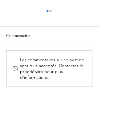
Commentaires
Anna Carpentier
Natalya Krasnova
Les commentaires sur ce post ne
sont plus acceptés. Contactez le
propriétaire pour plus
d'informations.