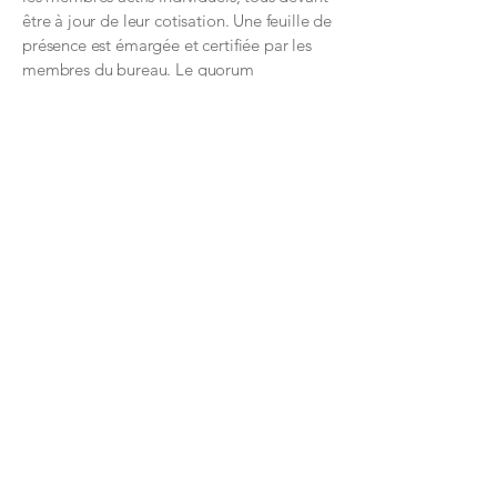
être à jour de leur cotisation. Une feuille de
présence est émargée et certifiée par les
membres du bureau. Le quorum
permettant la tenue de l’assemblée
générale extraordinaire est d’un tiers des
membres de l’association. Les membres
actifs individuels disposent chacun d’une
voix. Tout vote doit être validé à la
majorité absolue des membres présents et
représentés et s’effectuer à bulletin secret.
ARTICLE 17 – DISSOLUTION : La
dissolution de l’association ne peut être
prononcée que par l’assemblée générale
extraordinaire convoquée spécialement à
cet effet. L’assemblée générale
extraordinaire désigne un ou plusieurs
administrateurs/trices judiciaires chargé(e)s
de la liquidation des biens de l’association
et détermine leurs pouvoirs. Elle attribue
l’actif à toute association ayant un objet